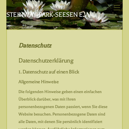
Skip
Men
to
STEINWAY-PARK-SEESEN E.V.
content
Datenschutz
Datenschutz­erklärung
1. Datenschutz auf einen Blick
Allgemeine Hinweise
Die folgenden Hinweise geben einen einfachen
Überblick darüber, was mit Ihren
personenbezogenen Daten passiert, wenn Sie diese
Website besuchen. Personenbezogene Daten sind
alle Daten, mit denen Sie persönlich identifiziert