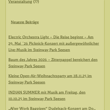
Veranstaltung
(77)
Neueste Beiträge
Electric Orchestra Light – Die Reise beginnt – Am
29. Mai ´26 Picknick-Konzert mit außergewöhnlicher
Live-Musik im Steinway Park Seesen
Baum des Jahres 2026 – Zitterpappel bereichert den
Steinway Park Seesen
Kleine Open-Air-Weihnachtsparty am 28.11.25 im
Steinway Park Seesen
INDIAN SUMMER mit Musik am Freitag, den
10.10.25 im Steinway Park Seesen
„After Work Bagpipes“ Dudelsack-Konzert am Do.,