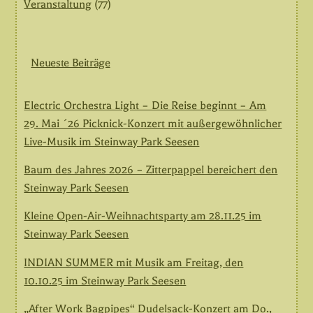
Veranstaltung
(77)
Neueste Beiträge
Electric Orchestra Light – Die Reise beginnt – Am
29. Mai ´26 Picknick-Konzert mit außergewöhnlicher
Live-Musik im Steinway Park Seesen
Baum des Jahres 2026 – Zitterpappel bereichert den
Steinway Park Seesen
Kleine Open-Air-Weihnachtsparty am 28.11.25 im
Steinway Park Seesen
INDIAN SUMMER mit Musik am Freitag, den
10.10.25 im Steinway Park Seesen
„After Work Bagpipes“ Dudelsack-Konzert am Do.,