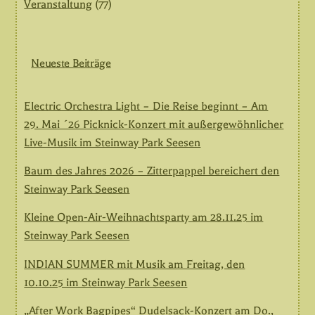
Veranstaltung
(77)
Neueste Beiträge
Electric Orchestra Light – Die Reise beginnt – Am
29. Mai ´26 Picknick-Konzert mit außergewöhnlicher
Live-Musik im Steinway Park Seesen
Baum des Jahres 2026 – Zitterpappel bereichert den
Steinway Park Seesen
Kleine Open-Air-Weihnachtsparty am 28.11.25 im
Steinway Park Seesen
INDIAN SUMMER mit Musik am Freitag, den
10.10.25 im Steinway Park Seesen
„After Work Bagpipes“ Dudelsack-Konzert am Do.,