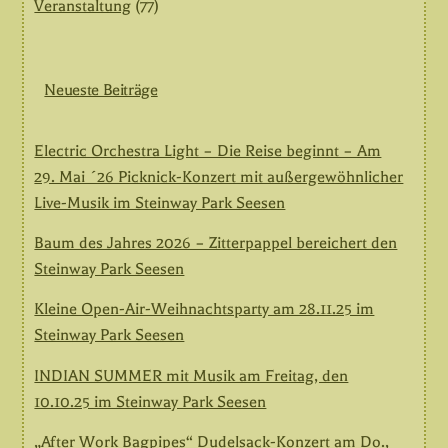
Veranstaltung
(77)
Neueste Beiträge
Electric Orchestra Light – Die Reise beginnt – Am
29. Mai ´26 Picknick-Konzert mit außergewöhnlicher
Live-Musik im Steinway Park Seesen
Baum des Jahres 2026 – Zitterpappel bereichert den
Steinway Park Seesen
Kleine Open-Air-Weihnachtsparty am 28.11.25 im
Steinway Park Seesen
INDIAN SUMMER mit Musik am Freitag, den
10.10.25 im Steinway Park Seesen
„After Work Bagpipes“ Dudelsack-Konzert am Do.,