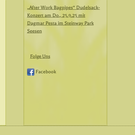
„After Work Bagpipes“ Dudelsack-
Konzert am Do., 25.9.25 mit
Dagmar Pesta im Steinway Park
Seesen
Folge Uns
Facebook