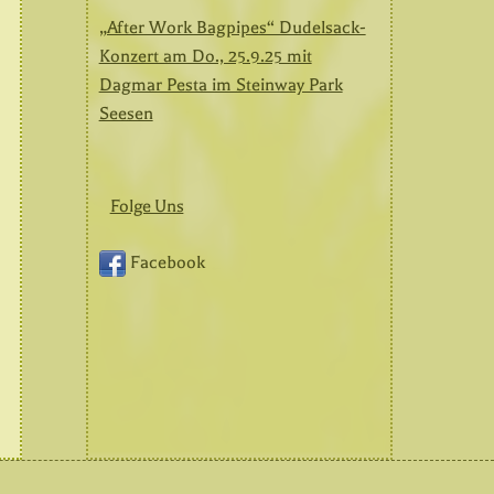
„After Work Bagpipes“ Dudelsack-
Konzert am Do., 25.9.25 mit
Dagmar Pesta im Steinway Park
Seesen
Folge Uns
Facebook