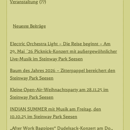
Veranstaltung
(77)
Neueste Beiträge
Electric Orchestra Light – Die Reise beginnt – Am
29. Mai ´26 Picknick-Konzert mit außergewöhnlicher
Live-Musik im Steinway Park Seesen
Baum des Jahres 2026 – Zitterpappel bereichert den
Steinway Park Seesen
Kleine Open-Air-Weihnachtsparty am 28.11.25 im
Steinway Park Seesen
INDIAN SUMMER mit Musik am Freitag, den
10.10.25 im Steinway Park Seesen
„After Work Bagpipes“ Dudelsack-Konzert am Do.,