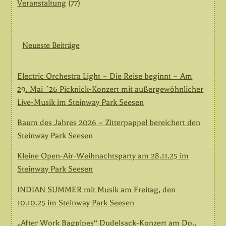
Veranstaltung
(77)
Neueste Beiträge
Electric Orchestra Light – Die Reise beginnt – Am
29. Mai ´26 Picknick-Konzert mit außergewöhnlicher
Live-Musik im Steinway Park Seesen
Baum des Jahres 2026 – Zitterpappel bereichert den
Steinway Park Seesen
Kleine Open-Air-Weihnachtsparty am 28.11.25 im
Steinway Park Seesen
INDIAN SUMMER mit Musik am Freitag, den
10.10.25 im Steinway Park Seesen
„After Work Bagpipes“ Dudelsack-Konzert am Do.,