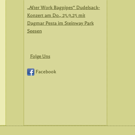
„After Work Bagpipes“ Dudelsack-
Konzert am Do., 25.9.25 mit
Dagmar Pesta im Steinway Park
Seesen
Folge Uns
Facebook