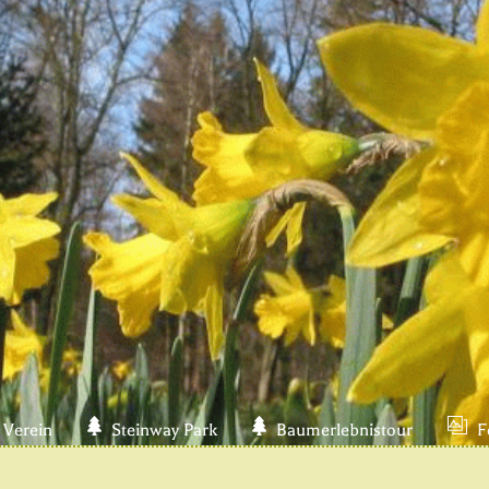
 Verein
Steinway Park
Baumerlebnistour
F