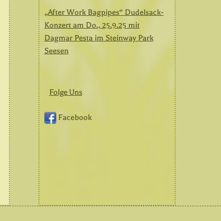
„After Work Bagpipes“ Dudelsack-
Konzert am Do., 25.9.25 mit
Dagmar Pesta im Steinway Park
Seesen
Folge Uns
Facebook