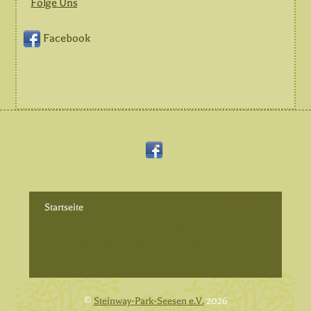
Folge Uns
Facebook
Back
Facebook
To
Top
Startseite
Kontakt
Datenschutz
Impressum
Privatsphäre-Einstellungen ändern
Historie der Privatsphäre-Einstellungen
Einwilligungen widerrufen
©
Steinway-Park-Seesen e.V.
2026