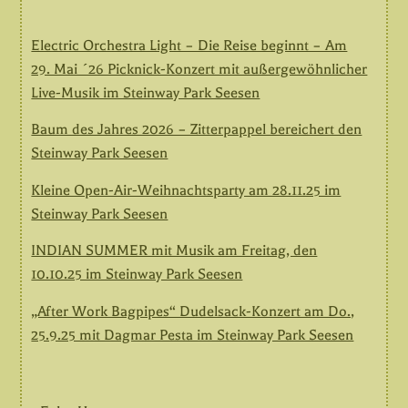
Electric Orchestra Light – Die Reise beginnt – Am
29. Mai ´26 Picknick-Konzert mit außergewöhnlicher
Live-Musik im Steinway Park Seesen
Baum des Jahres 2026 – Zitterpappel bereichert den
Steinway Park Seesen
Kleine Open-Air-Weihnachtsparty am 28.11.25 im
Steinway Park Seesen
INDIAN SUMMER mit Musik am Freitag, den
10.10.25 im Steinway Park Seesen
„After Work Bagpipes“ Dudelsack-Konzert am Do.,
25.9.25 mit Dagmar Pesta im Steinway Park Seesen