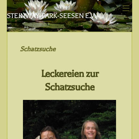
Skip
Men
to
STEINWAY-PARK-SEESEN E.V.
content
Schatzsuche
Leckereien zur
Schatzsuche