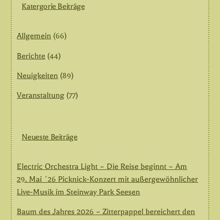
Katergorie Beiträge
Allgemein
(66)
Berichte
(44)
Neuigkeiten
(89)
Veranstaltung
(77)
Neueste Beiträge
Electric Orchestra Light – Die Reise beginnt – Am
29. Mai ´26 Picknick-Konzert mit außergewöhnlicher
Live-Musik im Steinway Park Seesen
Baum des Jahres 2026 – Zitterpappel bereichert den