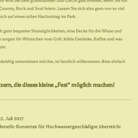
tor wird bei dem glamourösen Duo GROß geschrieben, wenn Sie mit
untry, Rock und Soul feiern. Lassen Sie sich also gern von so viel
sich auf einen tollen Nachmittag im Park.
ch gern bequeme Sitzmöglichkeiten, eine Decke für die Wiese und
e sorgen für Würstchen vom Grill, kühle Getränke, Kaffee und was
eln.
tkräftig unterstützen möchte, ist herzlich willkommen. Bitte einfach
zern, die dieses kleine „Fest“ möglich machen!
. Juli 2017
Benefiz-Konzertes für Hochwassergeschädigte überreicht