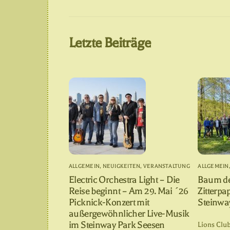
Letzte Beiträge
ALLGEMEIN
,
NEUIGKEITEN
,
VERANSTALTUNG
ALLGEMEIN
Electric Orchestra Light – Die
Baum de
Reise beginnt – Am 29. Mai ´26
Zitterpa
Picknick-Konzert mit
Steinwa
außergewöhnlicher Live-Musik
im Steinway Park Seesen
Lions Clu