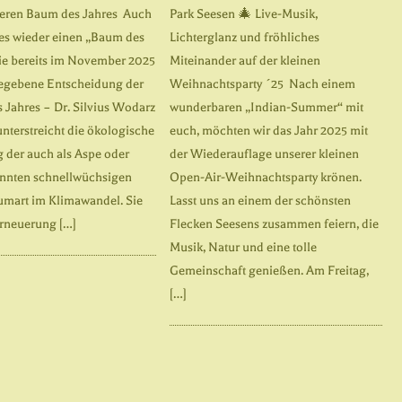
eiteren Baum des Jahres Auch
Park Seesen 🎄 Live-Musik,
 es wieder einen „Baum des
Lichterglanz und fröhliches
Die bereits im November 2025
Miteinander auf der kleinen
egebene Entscheidung der
Weihnachtsparty ´25 Nach einem
 Jahres – Dr. Silvius Wodarz
wunderbaren „Indian-Summer“ mit
unterstreicht die ökologische
euch, möchten wir das Jahr 2025 mit
 der auch als Aspe oder
der Wiederauflage unserer kleinen
nnten schnellwüchsigen
Open-Air-Weihnachtsparty krönen.
umart im Klimawandel. Sie
Lasst uns an einem der schönsten
Erneuerung […]
Flecken Seesens zusammen feiern, die
Musik, Natur und eine tolle
Gemeinschaft genießen. Am Freitag,
[…]