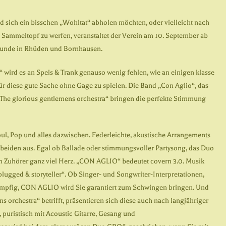
nd sich ein bisschen „Wohltat“ abholen möchten, oder vielleicht nach
 Sammeltopf zu werfen, veranstaltet der Verein am 10. September ab
reunde in Rhüden und Bornhausen.
“ wird es an Speis & Trank genauso wenig fehlen, wie an einigen klasse
 für diese gute Sache ohne Gage zu spielen. Die Band „Con Aglio“, das
The glorious gentlemens orchestra“ bringen die perfekte Stimmung
Soul, Pop und alles dazwischen. Federleichte, akustische Arrangements
 beiden aus. Egal ob Ballade oder stimmungsvoller Partysong, das Duo
m Zuhörer ganz viel Herz. „CON AGLIO“ bedeutet covern 3.0. Musik
lugged & storyteller“. Ob Singer- und Songwriter-Interpretationen,
ampfig, CON AGLIO wird Sie garantiert zum Schwingen bringen. Und
 orchestra“ betrifft, präsentieren sich diese auch nach langjähriger
puristisch mit Acoustic Gitarre, Gesang und