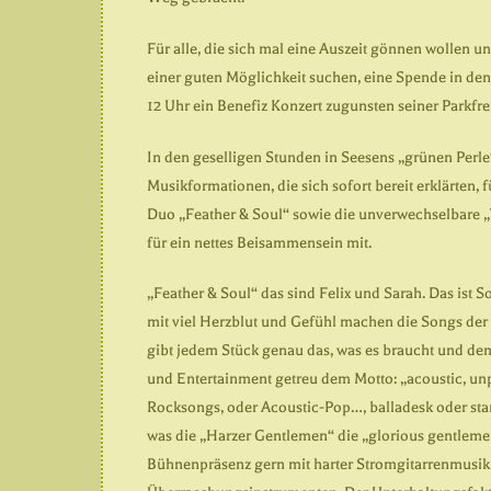
Für alle, die sich mal eine Auszeit gönnen wollen u
einer guten Möglichkeit suchen, eine Spende in den
12 Uhr ein Benefiz Konzert zugunsten seiner Parkf
In den geselligen Stunden in Seesens „grünen Perle
Musikformationen, die sich sofort bereit erklärten,
Duo „Feather & Soul“ sowie die unverwechselbare „
für ein nettes Beisammensein mit.
„Feather & Soul“ das sind Felix und Sarah. Das ist 
mit viel Herzblut und Gefühl machen die Songs der
gibt jedem Stück genau das, was es braucht und de
und Entertainment getreu dem Motto: „acoustic, unp
Rocksongs, oder Acoustic-Pop…, balladesk oder st
was die „Harzer Gentlemen“ die „glorious gentlemens
Bühnenpräsenz gern mit harter Stromgitarrenmusik, 