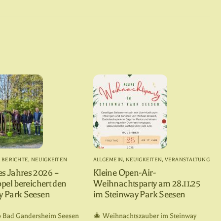
,
BERICHTE
,
NEUIGKEITEN
ALLGEMEIN
,
NEUIGKEITEN
,
VERANSTALTUNG
s Jahres 2026 –
Kleine Open-Air-
ppel bereichert den
Weihnachtsparty am 28.11.25
y Park Seesen
im Steinway Park Seesen
b Bad Gandersheim Seesen
🎄 Weihnachtszauber im Steinway