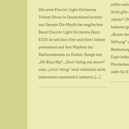
stiftet w
Die erste Electric Light Orchestra
2026 gibt
Tribute Show in Deutschland kommt
Jahres“: 
aus Seesen Die Musik der englischen
bekannt g
Band Electric Light Orchestra (kurz
„Baum des
ELO) ist seit den 70er und 80er Jahren
Stiftung“ 
permanent auf den Playlists der
Bedeutung
Radiostationen zu finden. Songs wie
Espe beka
„Mr Blue Sky“, „Don’t bring me down“
Pionierba
oder „Livin’ thing” sind vielleicht nicht
steht für 
jedermann namentlich bekannt, […]