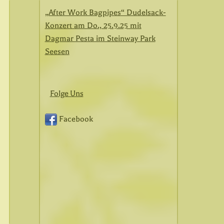
„After Work Bagpipes“ Dudelsack-
Konzert am Do., 25.9.25 mit
Dagmar Pesta im Steinway Park
Seesen
Folge Uns
Facebook