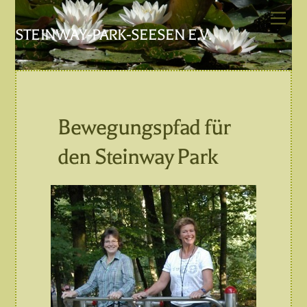
Skip
Men
to
STEINWAY-PARK-SEESEN E.V.
content
Bewegungspfad für
den Steinway Park