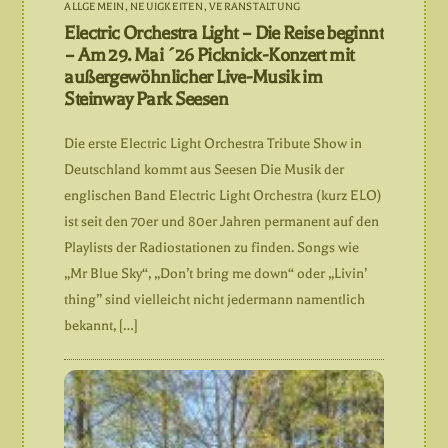
ALLGEMEIN
,
NEUIGKEITEN
,
VERANSTALTUNG
Electric Orchestra Light – Die Reise beginnt
– Am 29. Mai ´26 Picknick-Konzert mit
außergewöhnlicher Live-Musik im
Steinway Park Seesen
Die erste Electric Light Orchestra Tribute Show in
Deutschland kommt aus Seesen Die Musik der
englischen Band Electric Light Orchestra (kurz ELO)
ist seit den 70er und 80er Jahren permanent auf den
Playlists der Radiostationen zu finden. Songs wie
„Mr Blue Sky“, „Don’t bring me down“ oder „Livin’
thing” sind vielleicht nicht jedermann namentlich
bekannt, […]