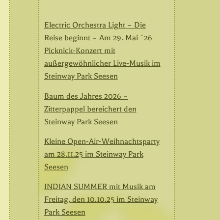
Electric Orchestra Light – Die
Reise beginnt – Am 29. Mai ´26
Picknick-Konzert mit
außergewöhnlicher Live-Musik im
Steinway Park Seesen
Baum des Jahres 2026 –
Zitterpappel bereichert den
Steinway Park Seesen
Kleine Open-Air-Weihnachtsparty
am 28.11.25 im Steinway Park
Seesen
INDIAN SUMMER mit Musik am
Freitag, den 10.10.25 im Steinway
Park Seesen