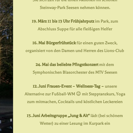
Steinway-Park Seesen nehmen können.
19. März 11 bis 13 Uhr
Frühjahrputz
im Park, zum
Abschluss Suppe für alle fleißigen Helfer
16. Mai Bürgerfrühstück
für einen guten Zweck,
organisiert von den Damen und Herren des Lions-Club
24. Mai das beliebte
Pfingstkonzert
mit dem
Symphonischen Blasorchester des MTV Seesen
12. Juni Frauen-Event – Wellness-Tag –
unsere
Alternative zur Fußball-WM 😉 mit Stepptanzkurs, Yoga
zum mitmachen, Cocktails und köstlichen Leckereien
15. Juni Arbeitsgruppe „Jung & Alt“
lädt (bei schönem
Wetter) zu einer Lesung im Kurpark ein