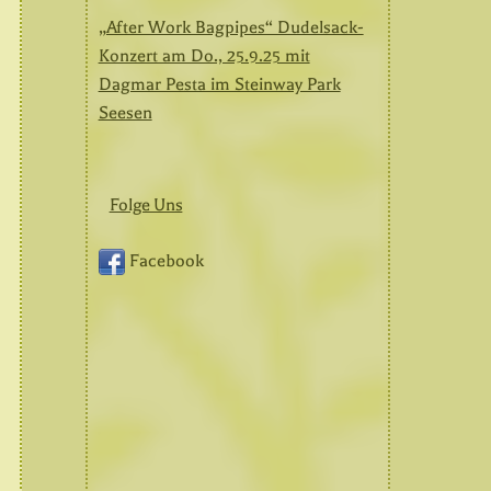
„After Work Bagpipes“ Dudelsack-
Konzert am Do., 25.9.25 mit
Dagmar Pesta im Steinway Park
Seesen
Folge Uns
Facebook