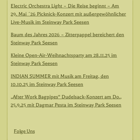
Electric Orchestra Light – Die Reise beginnt – Am
29. Mai ´26 Picknick-Konzert mit außergewöhnlicher
Live-Musik im Steinway Park Seesen
Baum des Jahres 2026 – Zitterpappel bereichert den
Steinway Park Seesen
Kleine Open-Air-Weihnachtsparty am 28.11.25 im
Steinway Park Seesen
INDIAN SUMMER mit Musik am Freitag, den
10.10.25 im Steinway Park Seesen
„After Work Bagpipes“ Dudelsack-Konzert am Do.,
25.9.25 mit Dagmar Pesta im Steinway Park Seesen
Folge Uns