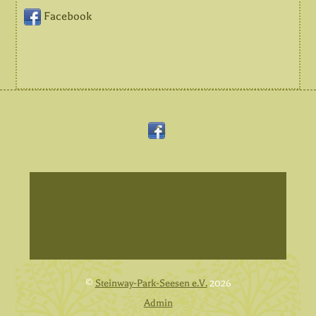
Facebook
Back
Facebook
To
Top
Startseite
Kontakt
Datenschutz
Impressum
Privatsphäre-Einstellungen ändern
Historie der Privatsphäre-Einstellungen
Einwilligungen widerrufen
©
Steinway-Park-Seesen e.V.
2026
Admin