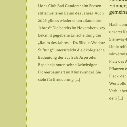
Erinner
Lions Club Bad Gandersheim Seesen
gemeins
stiftet weiteren Baum des Jahres Auch
2026 gibt es wieder einen „Baum des
Nach dem 
Jahres“: Die bereits im November 2025
unserer K
bekannt gegebene Entscheidung der
Steinway-
„Baum des Jahres – Dr. Silvius Wodarz
Linde reif
Stiftung“ unterstreicht die ökologische
wir vermi
Bedeutung der auch als Aspe oder
Platz des
Espe bekannten schnellwüchsigen
Pflanzen 
Pionierbaumart im Klimawandel. Sie
Fleck, der
steht für Erneuerung […]
Wertvolle 
Verblichen
dem […]