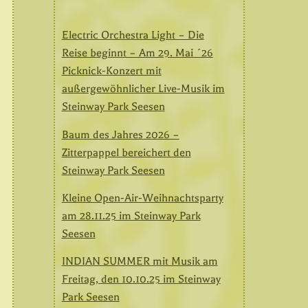
Electric Orchestra Light – Die
Reise beginnt – Am 29. Mai ´26
Picknick-Konzert mit
außergewöhnlicher Live-Musik im
Steinway Park Seesen
Baum des Jahres 2026 –
Zitterpappel bereichert den
Steinway Park Seesen
Kleine Open-Air-Weihnachtsparty
am 28.11.25 im Steinway Park
Seesen
INDIAN SUMMER mit Musik am
Freitag, den 10.10.25 im Steinway
Park Seesen