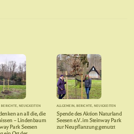
,
BERICHTE
,
NEUIGKEITEN
ALLGEMEIN
,
BERICHTE
,
NEUIGKEITEN
nken an all die, die
Spende des Aktion Naturland
missen – Lindenbaum
Seesen e.V. im Steinway Park
nway Park Seesen
zur Neupflanzung genutzt
g ein Ort der