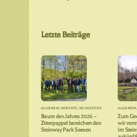
Letzte Beiträge
ALLGEMEIN
,
BERICHTE
,
NEUIGKEITEN
ALLGEMEIN
Baum des Jahres 2026 –
Zum Gede
Zitterpappel bereichert den
wir ver
Steinway Park Seesen
im Stei
zukünfti