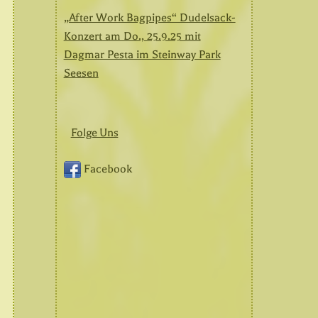
„After Work Bagpipes“ Dudelsack-
Konzert am Do., 25.9.25 mit
Dagmar Pesta im Steinway Park
Seesen
Folge Uns
Facebook