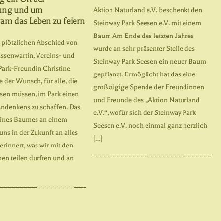
ung und um
Aktion Naturland e.V. beschenkt den
am das Leben zu feiern
Steinway Park Seesen e.V. mit einem
Baum Am Ende des letzten Jahres
plötzlichen Abschied von
wurde an sehr präsenter Stelle des
assenwartin, Vereins- und
Steinway Park Seesen ein neuer Baum
Park-Freundin Christine
gepflanzt. Ermöglicht hat das eine
te der Wunsch, für alle, die
großzügige Spende der Freundinnen
ssen müssen, im Park einen
und Freunde des „Aktion Naturland
 Andenkens zu schaffen. Das
e.V.“, wofür sich der Steinway Park
eines Baumes an einem
Seesen e.V. noch einmal ganz herzlich
 uns in der Zukunft an alles
[…]
erinnert, was wir mit den
en teilen durften und an