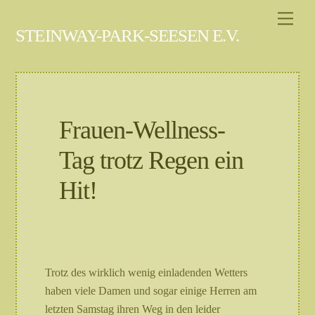
Skip
Men
to
STEINWAY-PARK-SEESEN E.V.
content
Frauen-Wellness-
Tag trotz Regen ein
Hit!
Trotz des wirklich wenig einladenden Wetters
haben viele Damen und sogar einige Herren am
letzten Samstag ihren Weg in den leider