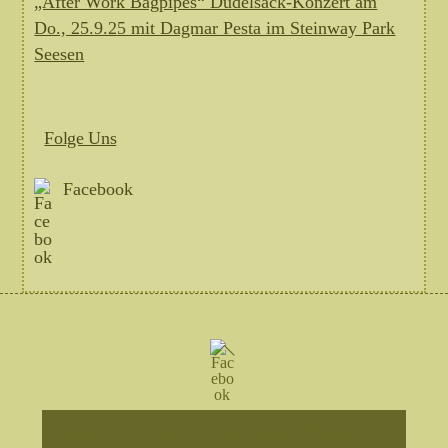
„After Work Bagpipes“ Dudelsack-Konzert am
Do., 25.9.25 mit Dagmar Pesta im Steinway Park
Seesen
Folge Uns
Facebook
Back
Facebook
To
Top
Startseite
Kontakt
Datenschutz
Impressum