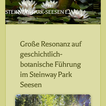
Skip
Men
to
STEINWAY-PARK-SEESEN E.V.
content
Große Resonanz auf
geschichtlich-
botanische Führung
im Steinway Park
Seesen