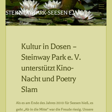
Skip
Men
to
STEINWAY-PARK-SEESEN E.V.
content
Kultur in Dosen –
Steinway Park e. V.
unterstützt Kino-
Nacht und Poetry
Slam
Als es am Ende des Jahres 2010 für Seesen hieß, es
geht „Ab in die Mitte“ war die Freude riesig. Unsere