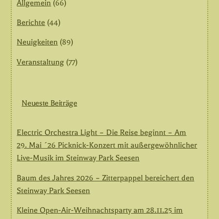
Allgemein
(66)
Berichte
(44)
Neuigkeiten
(89)
Veranstaltung
(77)
Neueste Beiträge
Electric Orchestra Light – Die Reise beginnt – Am
29. Mai ´26 Picknick-Konzert mit außergewöhnlicher
Live-Musik im Steinway Park Seesen
Baum des Jahres 2026 – Zitterpappel bereichert den
Steinway Park Seesen
Kleine Open-Air-Weihnachtsparty am 28.11.25 im