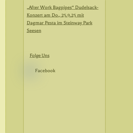
„After Work Bagpipes“ Dudelsack-
Konzert am Do., 25.9.25 mit
Dagmar Pesta im Steinway Park
Seesen
Folge Uns
Facebook