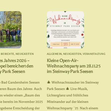
,
BERICHTE
,
NEUIGKEITEN
ALLGEMEIN
,
NEUIGKEITEN
,
VERANSTALTUNG
s Jahres 2026 –
Kleine Open-Air-
ppel bereichert den
Weihnachtsparty am 28.11.25
y Park Seesen
im Steinway Park Seesen
b Bad Gandersheim Seesen
🎄 Weihnachtszauber im Steinway
eiteren Baum des Jahres Auch
Park Seesen 🎄 Live-Musik,
 es wieder einen „Baum des
Lichterglanz und fröhliches
Die bereits im November 2025
Miteinander auf der kleinen
egebene Entscheidung der
Weihnachtsparty ´25 Nach einem