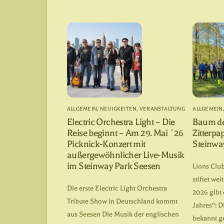
ALLGEMEIN
,
NEUIGKEITEN
,
VERANSTALTUNG
ALLGEMEIN
Electric Orchestra Light – Die
Baum de
Reise beginnt – Am 29. Mai ´26
Zitterpa
Picknick-Konzert mit
Steinwa
außergewöhnlicher Live-Musik
im Steinway Park Seesen
Lions Clu
stiftet w
Die erste Electric Light Orchestra
2026 gibt
Tribute Show in Deutschland kommt
Jahres“: 
aus Seesen Die Musik der englischen
bekannt g