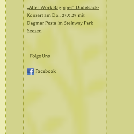
„After Work Bagpipes“ Dudelsack-
Konzert am Do., 25.9.25 mit
Dagmar Pesta im Steinway Park
Seesen
Folge Uns
Facebook