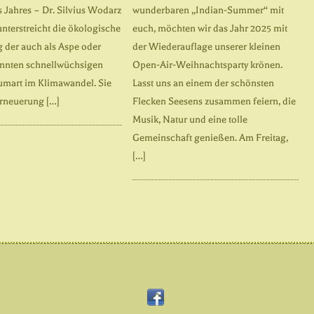
 Jahres – Dr. Silvius Wodarz
wunderbaren „Indian-Summer“ mit
unterstreicht die ökologische
euch, möchten wir das Jahr 2025 mit
 der auch als Aspe oder
der Wiederauflage unserer kleinen
nnten schnellwüchsigen
Open-Air-Weihnachtsparty krönen.
umart im Klimawandel. Sie
Lasst uns an einem der schönsten
Erneuerung […]
Flecken Seesens zusammen feiern, die
Musik, Natur und eine tolle
Gemeinschaft genießen. Am Freitag,
[…]
Back
Facebook
To