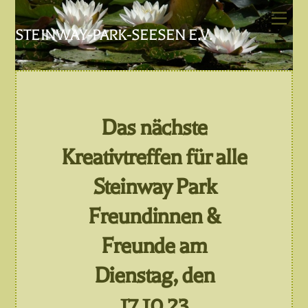
Skip
Men
to
STEINWAY-PARK-SEESEN E.V.
content
Das nächste
Kreativtreffen für alle
Steinway Park
Freundinnen &
Freunde am
Dienstag, den
17.10.23