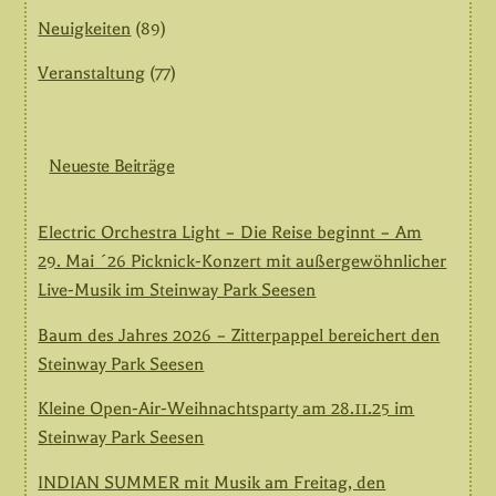
Neuigkeiten
(89)
Veranstaltung
(77)
Neueste Beiträge
Electric Orchestra Light – Die Reise beginnt – Am
29. Mai ´26 Picknick-Konzert mit außergewöhnlicher
Live-Musik im Steinway Park Seesen
Baum des Jahres 2026 – Zitterpappel bereichert den
Steinway Park Seesen
Kleine Open-Air-Weihnachtsparty am 28.11.25 im
Steinway Park Seesen
INDIAN SUMMER mit Musik am Freitag, den